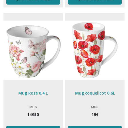
Repose
Cuillère
(5)
Repose
sachet
thé
(1)
Set
apéro
(10)
Mug Rose 0.4 L
Mug coquelicot 0.6L
Serviette
MUG
MUG
papier
(15)
14
€
50
19
€