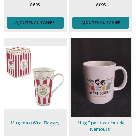
8
€
95
8
€
95
AJOUTER AU PANIER
AJOUTER AU PANIER
Mug maxi 60 cl Flowery
Mug " petit coucou de
Nemours"