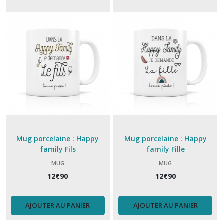
(18)
Déjeuner
(6)
dessous
de
verre
(2)
Faïence
Mug porcelaine : Happy
Mug porcelaine : Happy
de
family Fils
family Fille
Gien
(25)
MUG
MUG
12
€
90
12
€
90
Gant
et
AJOUTER AU PANIER
AJOUTER AU PANIER
manique
(6)