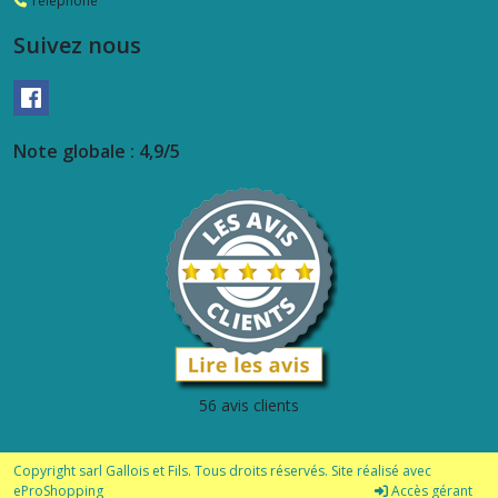
Téléphone
Suivez nous
Note globale : 4,9/5
56 avis clients
Copyright sarl Gallois et Fils. Tous droits réservés. Site réalisé avec
eProShopping
Accès gérant