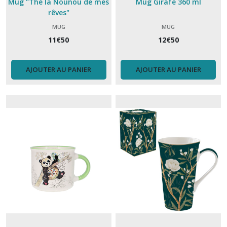
Mug "Thé la Nounou de mes
Mug Girafe 360 ml
rêves"
MUG
MUG
11
€
50
12
€
50
AJOUTER AU PANIER
AJOUTER AU PANIER