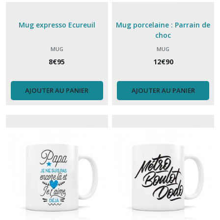
Mug expresso Ecureuil
Mug porcelaine : Parrain de
choc
MUG
MUG
8
€
95
12
€
90
AJOUTER AU PANIER
AJOUTER AU PANIER