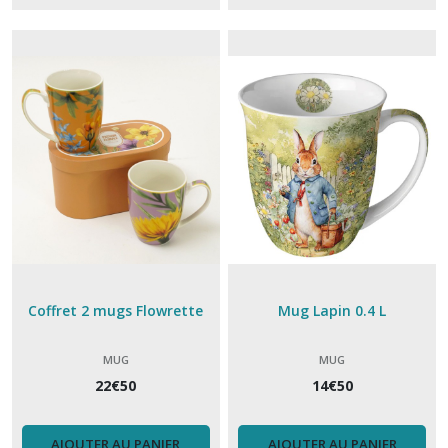
La
merveilleuse
cookut
(5)
Mug
(36)
Planches
à
découper
(2)
Coffret 2 mugs Flowrette
Mug Lapin 0.4 L
Plateau
(24)
MUG
MUG
22
€
50
14
€
50
Plat,
saladier
(8)
AJOUTER AU PANIER
AJOUTER AU PANIER