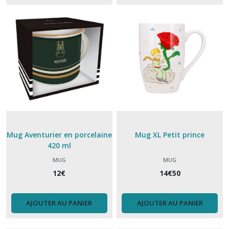
bol
à
soupe
(4)
Bouteille
isotherme
(15)
Coquetier
(5)
Mug Aventurier en porcelaine
Mug XL Petit prince
420 ml
Couvercles
MUG
MUG
hermetiques
Charles
12
€
14
€
50
Viancin
(8)
AJOUTER AU PANIER
AJOUTER AU PANIER
Couvert
Akinod