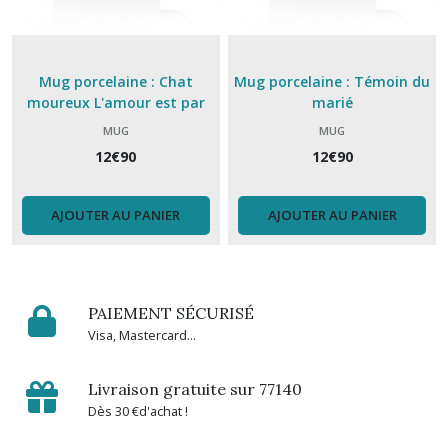
Mug porcelaine : Chat
Mug porcelaine : Témoin du
moureux L'amour est par
marié
minou
MUG
MUG
12
€
90
12
€
90
AJOUTER AU PANIER
AJOUTER AU PANIER
PAIEMENT SÉCURISÉ
Visa, Mastercard...
Livraison gratuite sur 77140
Dès 30 €d'achat !