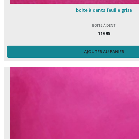
boite à dents feuille grise
BOITE À DENT
11
€
95
AJOUTER AU PANIER