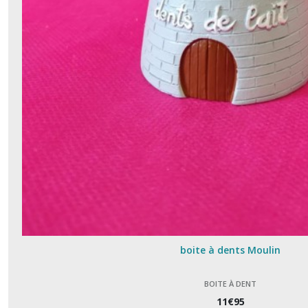
Veilleuse
(1)
Afficher
les
résultats
boite à dents Moulin
BOITE À DENT
11
€
95