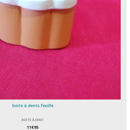
boite à dents feuille
BOITE À DENT
11
€
95