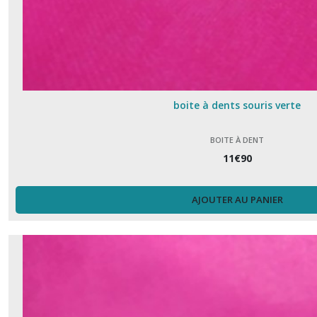
boite à dents souris verte
BOITE À DENT
11
€
90
AJOUTER AU PANIER