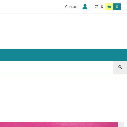
Contact
0
0