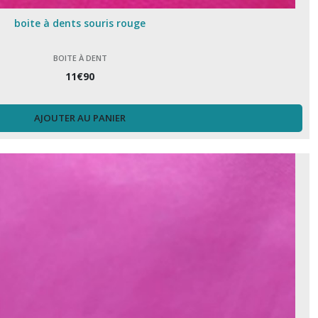
boite à dents souris rouge
BOITE À DENT
11
€
90
AJOUTER AU PANIER