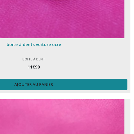
boite à dents voiture ocre
BOITE À DENT
11
€
90
AJOUTER AU PANIER