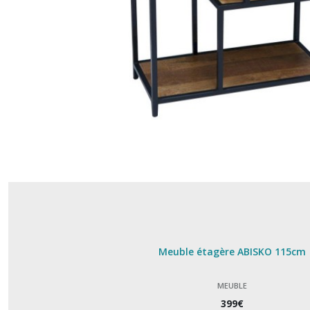
Tableau
(14)
Vase
(24)
Coussin
(8)
Porte
parapluie
(1)
Meuble étagère ABISKO 115cm
Afficher
les
MEUBLE
résultats
399
€