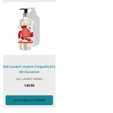
Crème
mains
(4)
Gel
douche
(5)
Gel
Gel Lavant mains Coquelicots
lavant
de Durance
mains
(1)
GEL LAVANT MAINS
14
€
90
Huile
sèche
AJOUTER AU PANIER
(1)