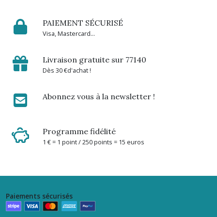
Lait
corps
PAIEMENT SÉCURISÉ
(8)
Visa, Mastercard...
Savon
Livraison gratuite sur 77140
(8)
Dès 30 €d'achat !
Brume
Abonnez vous à la newsletter !
parfumée
(5)
Programme fidélité
Savon
1 € = 1 point / 250 points = 15 euros
liquide
corps
et
mains
(1)
Paiements sécurisés
Recharge