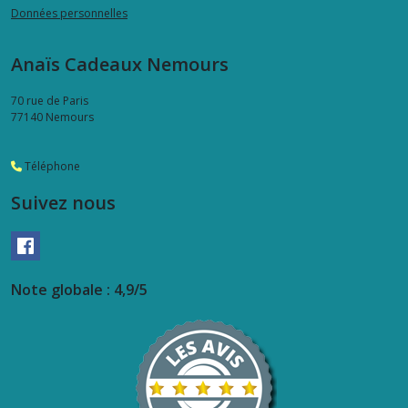
Données personnelles
Anaïs Cadeaux Nemours
70 rue de Paris
77140
Nemours
Téléphone
Suivez nous
Note globale : 4,9/5