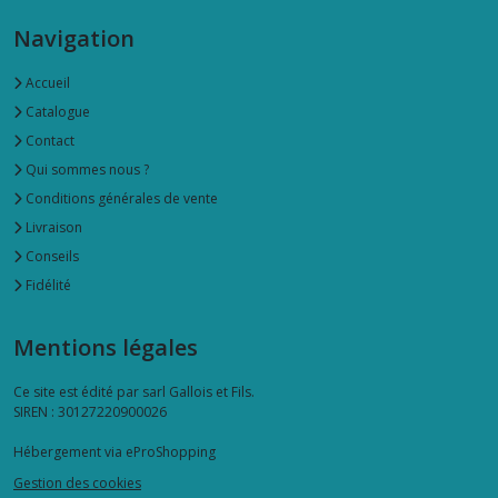
savon
liquide
Navigation
(3)
Accueil
Catalogue
Afficher
Contact
les
Qui sommes nous ?
résultats
Conditions générales de vente
Livraison
Conseils
Fidélité
Mentions légales
Ce site est édité par sarl Gallois et Fils.
SIREN : 30127220900026
Hébergement via eProShopping
Gestion des cookies