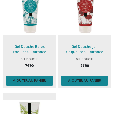
savon
liquide
(3)
Afficher
les
résultats
Gel Douche Baies
Gel Douche Joli
Exquises...Durance
Coquelicot...Durance
GEL DOUCHE
GEL DOUCHE
7
€
90
7
€
90
AJOUTER AU PANIER
AJOUTER AU PANIER