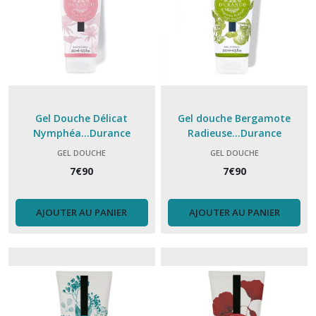
Lait
corps
(8)
Savon
(8)
Gel Douche Délicat
Gel douche Bergamote
Brume
Nymphéa...Durance
Radieuse...Durance
parfumée
GEL DOUCHE
GEL DOUCHE
(5)
7
€
90
7
€
90
Savon
liquide
AJOUTER AU PANIER
AJOUTER AU PANIER
corps
et
mains
(1)
Recharge