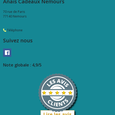
Anaïs Cadeaux Nemours
70 rue de Paris
77140
Nemours
Téléphone
Suivez nous
Note globale : 4,9/5