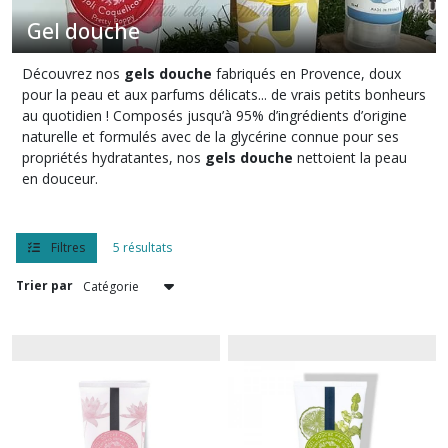
Gel douche
Crème
Découvrez nos
gels douche
fabriqués en Provence, doux
mains
(4)
pour la peau et aux parfums délicats... de vrais petits bonheurs
au quotidien ! Composés jusqu’à 95% d’ingrédients d’origine
naturelle et formulés avec de la glycérine connue pour ses
Gel
propriétés hydratantes, nos
gels douche
nettoient la peau
douche
en douceur.
(5)
Filtres
5 résultats
Gel
lavant
mains
Trier par
(1)
Huile
sèche
(1)