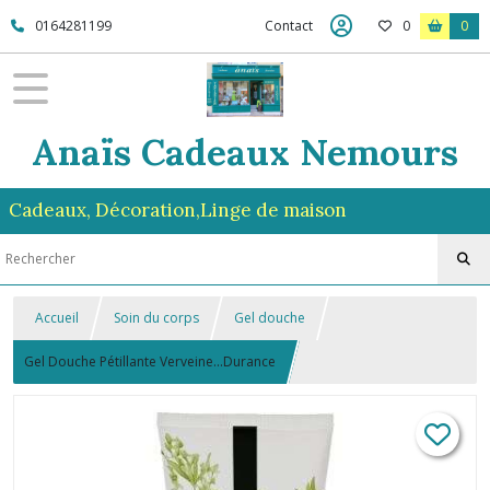
0164281199
Contact
0
0
Anaïs Cadeaux Nemours
Cadeaux, Décoration,Linge de maison
Accueil
Soin du corps
Gel douche
Gel Douche Pétillante Verveine...Durance