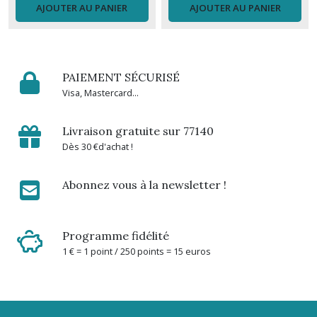
Tablier
AJOUTER AU PANIER
AJOUTER AU PANIER
(19)
Tapis,
paillasson
PAIEMENT SÉCURISÉ
(9)
Visa, Mastercard...
Thèiére
Livraison gratuite sur 77140
(3)
Dès 30 €d'achat !
Tisanière
Abonnez vous à la newsletter !
(6)
Programme fidélité
Tasse
à
1 € = 1 point / 250 points = 15 euros
café
(10)