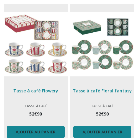
Glacette
à
bouteille
(2)
Cookut
(12)
L'incroyable
Cocotte
Cookut
Tasse à café Flowery
Tasse à café Floral fantasy
(15)
TASSE À CAFÉ
TASSE À CAFÉ
La
52
€
90
52
€
90
fabuleuse
cookut
(7)
AJOUTER AU PANIER
AJOUTER AU PANIER