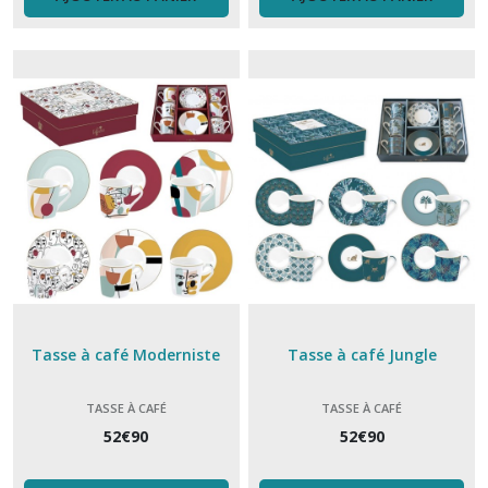
Repose
Cuillère
(5)
Repose
sachet
thé
(1)
Set
apéro
(10)
Tasse à café Moderniste
Tasse à café Jungle
Serviette
TASSE À CAFÉ
TASSE À CAFÉ
papier
(15)
52
€
90
52
€
90