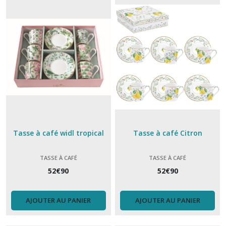
bol
à
soupe
(4)
Bouteille
isotherme
(15)
Coquetier
(5)
Tasse à café widl tropical
Tasse à café Citron
Couvercles
TASSE À CAFÉ
TASSE À CAFÉ
hermetiques
Charles
52
€
90
52
€
90
Viancin
(8)
AJOUTER AU PANIER
AJOUTER AU PANIER
Couvert
Akinod