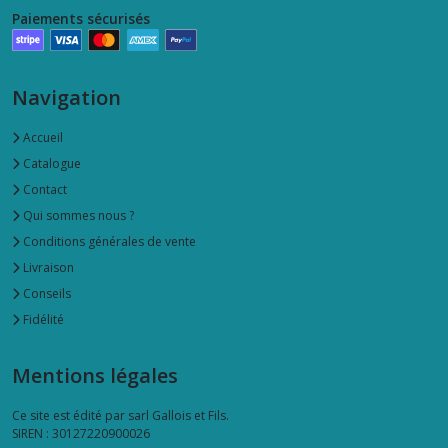
Pot
Paiements sécurisés
à
ustensiles
(3)
Navigation
Thermomètre
(4)
Accueil
Catalogue
Contact
Afficher
Qui sommes nous ?
les
Conditions générales de vente
résultats
Livraison
Conseils
Fidélité
Mentions légales
Ce site est édité par sarl Gallois et Fils.
SIREN : 30127220900026