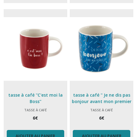
La
merveilleuse
cookut
(5)
Mug
(36)
Planches
à
découper
(2)
tasse à café ''C'est moi la
tasse à café '' Je ne dis pas
Plateau
Boss''
bonjour avant mon premier
(24)
café''
TASSE À CAFÉ
TASSE À CAFÉ
6
€
6
€
Plat,
saladier
(7)
AJOUTER AU PANIER
AJOUTER AU PANIER