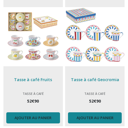
(18)
Déjeuner
(6)
dessous
de
verre
(2)
Faïence
Tasse à café Fruits
Tasse à café Geocromia
de
Gien
(25)
TASSE À CAFÉ
TASSE À CAFÉ
52
€
90
52
€
90
Gant
et
AJOUTER AU PANIER
AJOUTER AU PANIER
manique
(6)