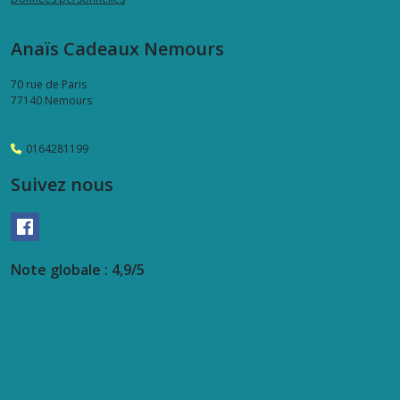
Glacette
Anaïs Cadeaux Nemours
à
bouteille
70 rue de Paris
(2)
77140
Nemours
Cookut
0164281199
(12)
Suivez nous
L'incroyable
Cocotte
Cookut
(15)
Note globale : 4,9/5
La
fabuleuse
cookut
(7)