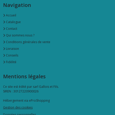
Navigation
(18)
Accueil
Déjeuner
Catalogue
(6)
Contact
Qui sommes nous ?
dessous
Conditions générales de vente
de
Livraison
verre
(2)
Conseils
Fidélité
Faïence
de
Mentions légales
Gien
(25)
Ce site est édité par sarl Gallois et Fils.
SIREN : 30127220900026
Gant
Hébergement via eProShopping
et
manique
Gestion des cookies
(6)
Données personnelles