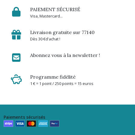
bol
à
PAIEMENT SÉCURISÉ
soupe
Visa, Mastercard...
(4)
Livraison gratuite sur 77140
Bouteille
Dès 30 €d'achat !
isotherme
(14)
Abonnez vous à la newsletter !
Coquetier
(5)
Programme fidélité
1 € = 1 point / 250 points = 15 euros
Couvercles
hermetiques
Charles
Viancin
(8)
Paiements sécurisés
Couvert
Akinod