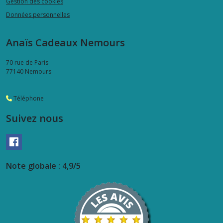
Gestion des cookies
Données personnelles
Repose
Cuillère
Anaïs Cadeaux Nemours
(5)
70 rue de Paris
77140
Nemours
Repose
sachet
thé
Téléphone
(1)
Suivez nous
Set
apéro
(10)
Note globale : 4,9/5
Serviette
papier
(15)