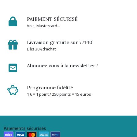
Glacette
PAIEMENT SÉCURISÉ
à
Visa, Mastercard...
bouteille
(2)
Livraison gratuite sur 77140
Dès 30 €d'achat !
Cookut
(12)
Abonnez vous à la newsletter !
L'incroyable
Cocotte
Cookut
Programme fidélité
(15)
1 € = 1 point / 250 points = 15 euros
La
fabuleuse
cookut
(7)
Paiements sécurisés