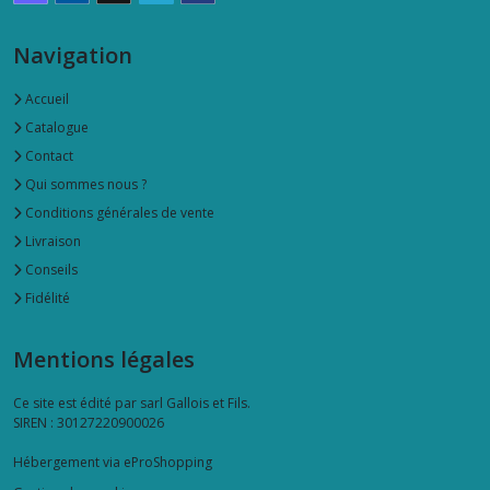
La
merveilleuse
Navigation
cookut
(5)
Accueil
Catalogue
Mug
Contact
(36)
Qui sommes nous ?
Conditions générales de vente
Planches
Livraison
à
Conseils
découper
(2)
Fidélité
Mentions légales
Plateau
(24)
Ce site est édité par sarl Gallois et Fils.
SIREN : 30127220900026
Plat,
saladier
Hébergement via eProShopping
(7)