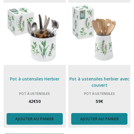
bol
à
soupe
(4)
Bouteille
isotherme
(14)
Coquetier
(5)
Pot à ustensiles Herbier
Pot à ustensiles herbier avec
couvert
Couvercles
POT À USTENSILES
POT À USTENSILES
hermetiques
Charles
42
€
50
59
€
Viancin
(8)
AJOUTER AU PANIER
AJOUTER AU PANIER
Couvert
Akinod