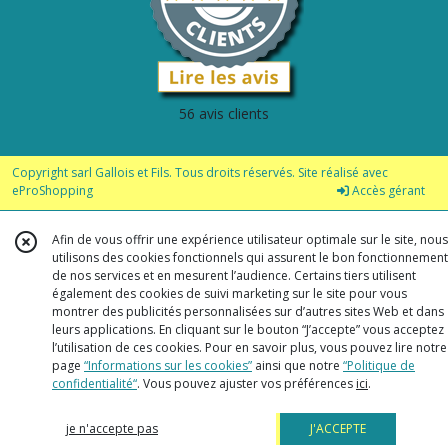
Tablier
(19)
Tapis,
paillasson
56 avis clients
(9)
Copyright sarl Gallois et Fils. Tous droits réservés. Site réalisé avec
Thèiére
eProShopping
Accès gérant
(3)
Afin de vous offrir une expérience utilisateur optimale sur le site, nous
utilisons des cookies fonctionnels qui assurent le bon fonctionnement
Tisanière
de nos services et en mesurent l’audience. Certains tiers utilisent
(6)
également des cookies de suivi marketing sur le site pour vous
montrer des publicités personnalisées sur d’autres sites Web et dans
leurs applications. En cliquant sur le bouton “J’accepte” vous acceptez
Tasse
l’utilisation de ces cookies. Pour en savoir plus, vous pouvez lire notre
à
page
“Informations sur les cookies”
ainsi que notre
“Politique de
café
confidentialité“
. Vous pouvez ajuster vos préférences
ici
.
(10)
je n'accepte pas
J'ACCEPTE