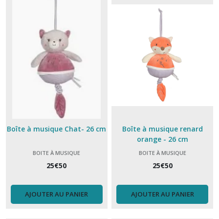
Peluche
(28)
set
table
enfant
(3)
Tirelire
(1)
Boîte à musique Chat- 26 cm
Boîte à musique renard
orange - 26 cm
Vaisselle
BOITE À MUSIQUE
BOITE À MUSIQUE
(1)
25
€
50
25
€
50
Boite
à
AJOUTER AU PANIER
AJOUTER AU PANIER
musique
(7)