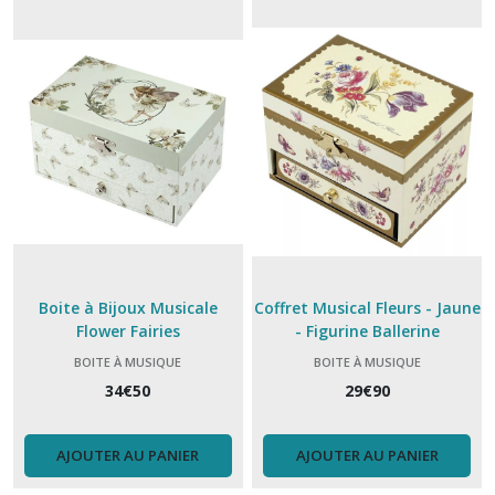
Veilleuse
(1)
Afficher
les
résultats
Boite à Bijoux Musicale
Coffret Musical Fleurs - Jaune
Flower Fairies
- Figurine Ballerine
BOITE À MUSIQUE
BOITE À MUSIQUE
34
€
50
29
€
90
AJOUTER AU PANIER
AJOUTER AU PANIER