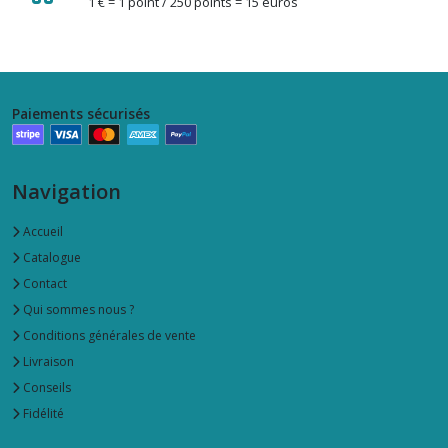
1 € = 1 point / 250 points = 15 euros
Paiements sécurisés
Navigation
Accueil
Catalogue
Contact
Qui sommes nous ?
Conditions générales de vente
Livraison
Conseils
Fidélité