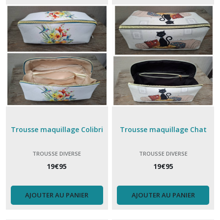
sac
voyage
(11)
Poncho
(3)
Parapluie
(8)
Sac
Trousse maquillage Colibri
Trousse maquillage Chat
à
dos
TROUSSE DIVERSE
TROUSSE DIVERSE
(7)
19
€
95
19
€
95
Panier
(1)
AJOUTER AU PANIER
AJOUTER AU PANIER