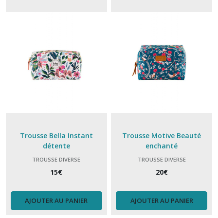
sac
lunch,
isotherme
(12)
Sac
chariot
(1)
trousse
de
toilette
(16)
Trousse Bella Instant
Trousse Motive Beauté
détente
enchanté
Trousse
TROUSSE DIVERSE
TROUSSE DIVERSE
diverse
15
€
20
€
(22)
AJOUTER AU PANIER
AJOUTER AU PANIER
Sac
Banane