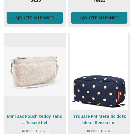
15
€
50
16
€
95
AJOUTER AU PANIER
AJOUTER AU PANIER
Mini sac Pouch teddy sand
Trousse PM Metallic dots
...Reisenthel
bleu...Reisenthel
TROUSSE DIVERSE
TROUSSE DIVERSE