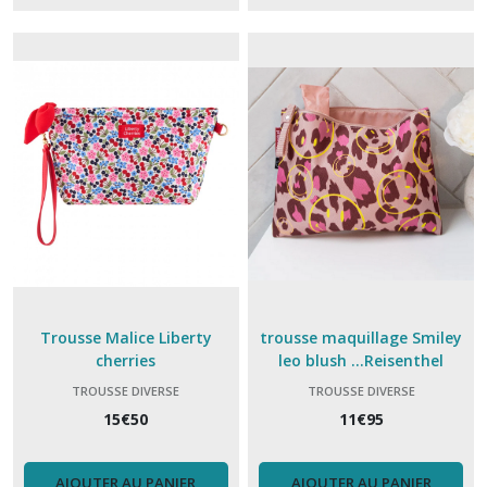
Trousse Malice Liberty
trousse maquillage Smiley
cherries
leo blush ...Reisenthel
TROUSSE DIVERSE
TROUSSE DIVERSE
15
€
50
11
€
95
AJOUTER AU PANIER
AJOUTER AU PANIER