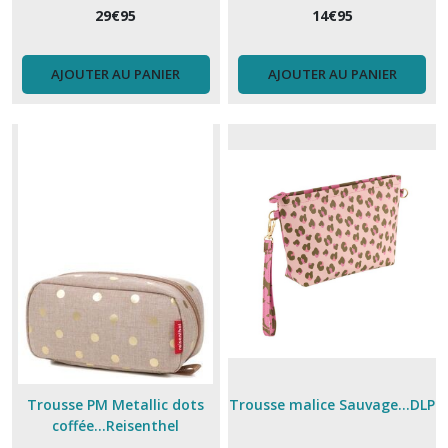
29
€
95
14
€
95
AJOUTER AU PANIER
AJOUTER AU PANIER
Trousse PM Metallic dots
Trousse malice Sauvage...DLP
coffée...Reisenthel