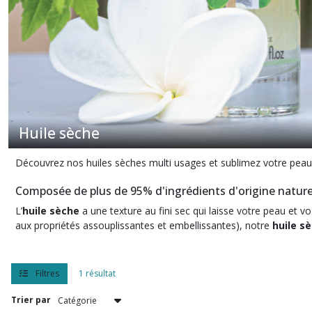
Lait
corps
(8)
Savon
(8)
Brume
Huile sèche
parfumée
(5)
Découvrez nos huiles sèches multi usages et sublimez votre peau e
Composée de plus de 95% d'ingrédients d'origine nature
Savon
liquide
L’
huile sèche
a une texture au fini sec qui laisse votre peau et 
corps
aux propriétés assouplissantes et embellissantes), notre
huile s
et
mains
(1)
Filtres
1 résultat
Recharge
Trier par