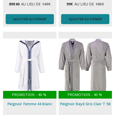
89
€
40
AU LIEU DE
149
€
99
€
AU LIEU DE
165
€
AJOUTER AU PANIER
AJOUTER AU PANIER
PROMOTION
-
40
%
PROMOTION
-
40
%
Peignoir femme 44 blanc
Peignoir Rayé Gris Clair T 58