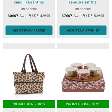
sand...Reisenthel
sand..Reisenthel
FIN DE SERIE
FIN DE SERIE
30
€
07
AU LIEU DE
42
€
95
37
€
07
AU LIEU DE
52
€
95
AJOUTER AU PANIER
AJOUTER AU PANIER
PROMOTION
-
30
%
PROMOTION
-
30
%