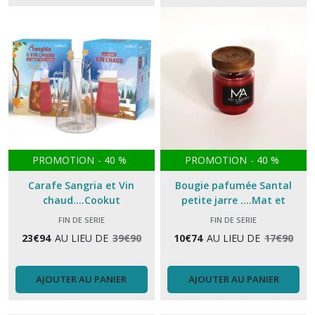
PROMOTION
-
40
%
PROMOTION
-
40
%
Carafe Sangria et Vin
Bougie pafumée Santal
chaud....Cookut
petite jarre ....Mat et
Amandine
FIN DE SERIE
FIN DE SERIE
23
€
94
AU LIEU DE
39
€
90
10
€
74
AU LIEU DE
17
€
90
AJOUTER AU PANIER
AJOUTER AU PANIER