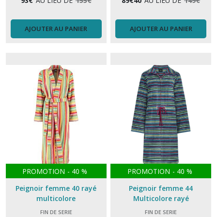
93
€
AU LIEU DE
155
€
89
€
40
AU LIEU DE
149
€
AJOUTER AU PANIER
AJOUTER AU PANIER
PROMOTION
-
40
%
PROMOTION
-
40
%
Peignoir femme 40 rayé
Peignoir femme 44
multicolore
Multicolore rayé
FIN DE SERIE
FIN DE SERIE