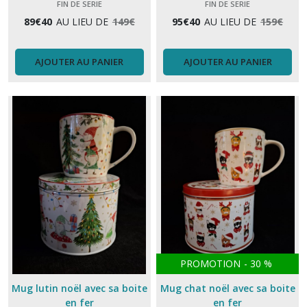
FIN DE SERIE
FIN DE SERIE
89
€
40
AU LIEU DE
149
€
95
€
40
AU LIEU DE
159
€
AJOUTER AU PANIER
AJOUTER AU PANIER
PROMOTION
-
30
%
Mug lutin noël avec sa boite
Mug chat noël avec sa boite
en fer
en fer