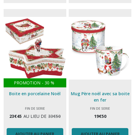
PROMOTION
-
30
%
Boite en porcelaine Noël
Mug Père noël avec sa boite
en fer
FIN DE SERIE
FIN DE SERIE
23
€
45
AU LIEU DE
33
€
50
19
€
50
AJOUTER AU PANIER
AJOUTER AU PANIER