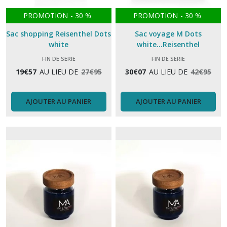
PROMOTION
-
30
%
PROMOTION
-
30
%
Sac shopping Reisenthel Dots
Sac voyage M Dots
white
white...Reisenthel
FIN DE SERIE
FIN DE SERIE
19
€
57
AU LIEU DE
27
€
95
30
€
07
AU LIEU DE
42
€
95
AJOUTER AU PANIER
AJOUTER AU PANIER