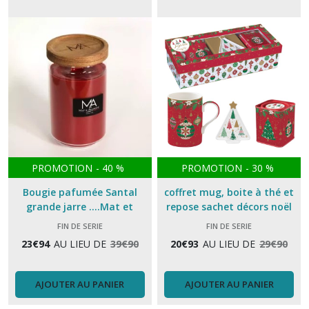
PROMOTION
-
40
%
PROMOTION
-
30
%
Bougie pafumée Santal
coffret mug, boite à thé et
grande jarre ....Mat et
repose sachet décors noël
Amandine
FIN DE SERIE
FIN DE SERIE
23
€
94
AU LIEU DE
39
€
90
20
€
93
AU LIEU DE
29
€
90
AJOUTER AU PANIER
AJOUTER AU PANIER