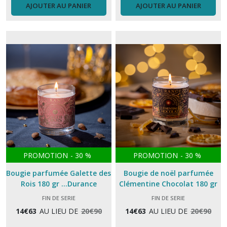
AJOUTER AU PANIER
AJOUTER AU PANIER
PROMOTION
-
30
%
PROMOTION
-
30
%
Bougie parfumée Galette des
Bougie de noël parfumée
Rois 180 gr ...Durance
Clémentine Chocolat 180 gr
...Durance
FIN DE SERIE
FIN DE SERIE
14
€
63
AU LIEU DE
20
€
90
14
€
63
AU LIEU DE
20
€
90