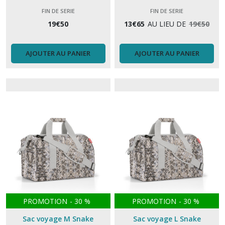
FIN DE SERIE
FIN DE SERIE
19
€
50
13
€
65
AU LIEU DE
19
€
50
AJOUTER AU PANIER
AJOUTER AU PANIER
PROMOTION
-
30
%
PROMOTION
-
30
%
Sac voyage M Snake
Sac voyage L Snake