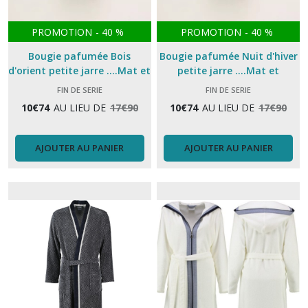
PROMOTION
-
40
%
PROMOTION
-
40
%
Bougie pafumée Bois
Bougie pafumée Nuit d'hiver
d'orient petite jarre ....Mat et
petite jarre ....Mat et
Amandine
Amandine
FIN DE SERIE
FIN DE SERIE
10
€
74
AU LIEU DE
17
€
90
10
€
74
AU LIEU DE
17
€
90
AJOUTER AU PANIER
AJOUTER AU PANIER