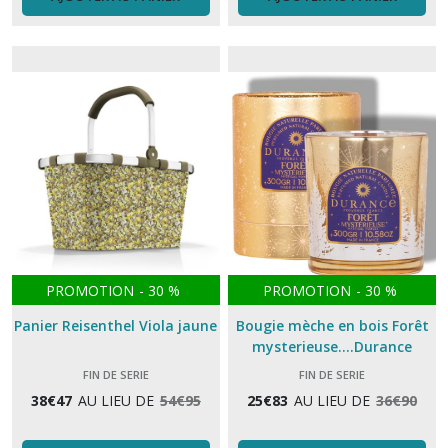
PROMOTION
-
30
%
PROMOTION
-
30
%
Panier Reisenthel Viola jaune
Bougie mèche en bois Forêt
mysterieuse....Durance
FIN DE SERIE
FIN DE SERIE
38
€
47
AU LIEU DE
54
€
95
25
€
83
AU LIEU DE
36
€
90