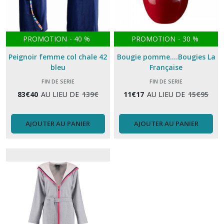
PROMOTION
-
40
%
PROMOTION
-
30
%
Peignoir femme col chale 42
Bougie pomme....Bougies La
bleu
Française
FIN DE SERIE
FIN DE SERIE
83
€
40
AU LIEU DE
139
€
11
€
17
AU LIEU DE
15
€
95
AJOUTER AU PANIER
AJOUTER AU PANIER