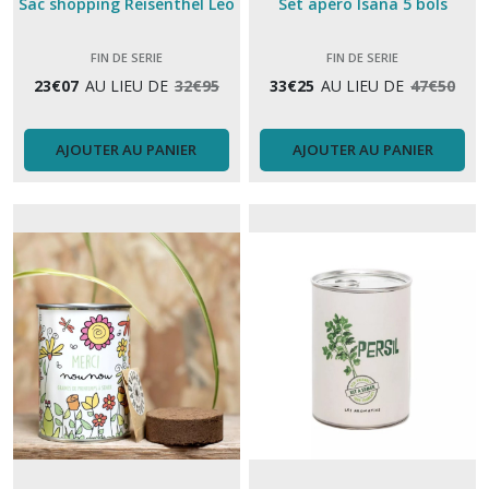
Sac shopping Reisenthel Leo
Set apéro Isana 5 bols
FIN DE SERIE
FIN DE SERIE
23
€
07
AU LIEU DE
32
€
95
33
€
25
AU LIEU DE
47
€
50
AJOUTER AU PANIER
AJOUTER AU PANIER