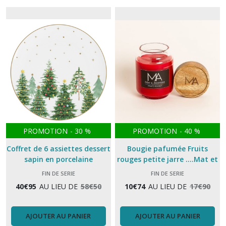
PROMOTION
-
30
%
PROMOTION
-
40
%
Coffret de 6 assiettes dessert
Bougie pafumée Fruits
sapin en porcelaine
rouges petite jarre ....Mat et
Amandine
FIN DE SERIE
FIN DE SERIE
40
€
95
AU LIEU DE
58
€
50
10
€
74
AU LIEU DE
17
€
90
AJOUTER AU PANIER
AJOUTER AU PANIER