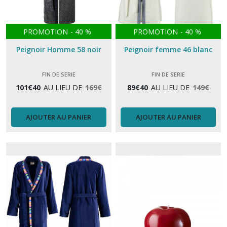
PROMOTION
-
40
%
PROMOTION
-
40
%
Peignoir Homme 58 noir
Peignoir femme 46 blanc
FIN DE SERIE
FIN DE SERIE
101
€
40
AU LIEU DE
169
€
89
€
40
AU LIEU DE
149
€
AJOUTER AU PANIER
AJOUTER AU PANIER