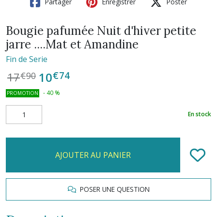
Partager
Enregistrer
Poster
Bougie pafumée Nuit d'hiver petite
jarre ....Mat et Amandine
Fin de Serie
€
74
10
17
€
90
-
40
%
PROMOTION
En stock
AJOUTER AU PANIER
POSER UNE QUESTION