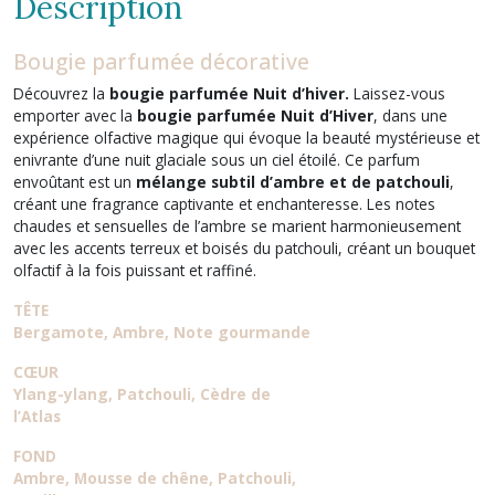
Description
Bougie parfumée décorative
Découvrez la
bougie parfumée Nuit d’hiver.
Laissez-vous
emporter avec la
bougie parfumée Nuit d’Hiver
, dans une
expérience olfactive magique qui évoque la beauté mystérieuse et
enivrante d’une nuit glaciale sous un ciel étoilé. Ce parfum
envoûtant est un
mélange subtil d’ambre et de patchouli
,
créant une fragrance captivante et enchanteresse. Les notes
chaudes et sensuelles de l’ambre se marient harmonieusement
avec les accents terreux et boisés du patchouli, créant un bouquet
olfactif à la fois puissant et raffiné.
TÊTE
Bergamote, Ambre, Note gourmande
CŒUR
Ylang-ylang, Patchouli, Cèdre de
l’Atlas
FOND
Ambre, Mousse de chêne, Patchouli,