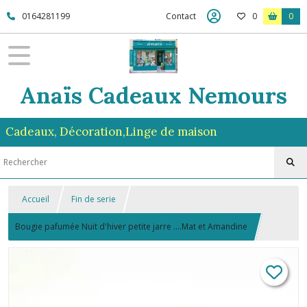
0164281199
Contact
0
0
Anaïs Cadeaux Nemours
Cadeaux, Décoration,Linge de maison
Accueil
Fin de serie
Bougie pafumée Nuit d'hiver petite jarre ....Mat et Amandine