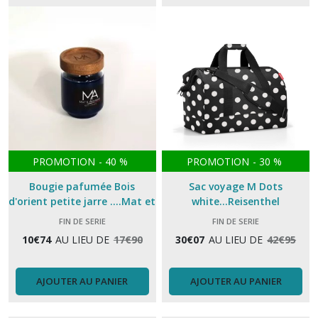
PROMOTION
-
40
%
PROMOTION
-
30
%
Bougie pafumée Bois
Sac voyage M Dots
d'orient petite jarre ....Mat et
white...Reisenthel
Amandine
FIN DE SERIE
FIN DE SERIE
10
€
74
AU LIEU DE
17
€
90
30
€
07
AU LIEU DE
42
€
95
AJOUTER AU PANIER
AJOUTER AU PANIER