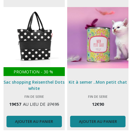
PROMOTION
-
30
%
Sac shopping Reisenthel Dots
Kit à semer ..Mon petit chat
white
FIN DE SERIE
FIN DE SERIE
19
€
57
AU LIEU DE
27
€
95
12
€
90
AJOUTER AU PANIER
AJOUTER AU PANIER