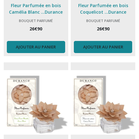
(15)
Fleur Parfumée en bois
Fleur Parfumée en bois
Camélia Blanc ...Durance
Coquelicot ...Durance
Parfum
BOUQUET PARFUMÉ
BOUQUET PARFUMÉ
d'Ambiance
26
€
90
26
€
90
(14)
AJOUTER AU PANIER
AJOUTER AU PANIER
Brûle
parfum
(11)
Fondant
parfumé
(6)
Afficher
les
résultats