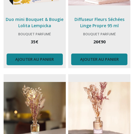
Duo mini Bouquet & Bougie
Diffuseur Fleurs Séchées
Lolita Lempicka
Linge Propre 95 ml
parme...Berger
BOUQUET PARFUMÉ
BOUQUET PARFUMÉ
35
€
26
€
90
AJOUTER AU PANIER
AJOUTER AU PANIER