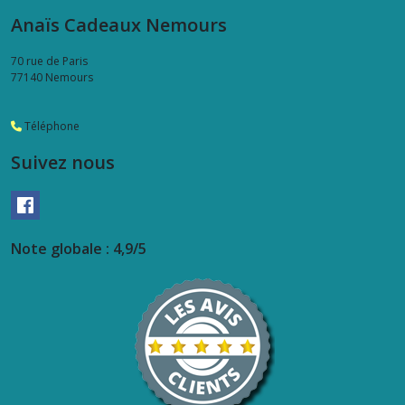
Anaïs Cadeaux Nemours
70 rue de Paris
77140
Nemours
Téléphone
Suivez nous
Note globale : 4,9/5