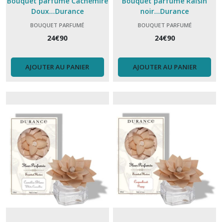
Bouquet parfumé Cachemire
Bouquet parfumé Raisin
(6)
Doux...Durance
noir...Durance
BOUQUET PARFUMÉ
BOUQUET PARFUMÉ
24
€
90
24
€
90
Concentré
de
parfum
(13)
AJOUTER AU PANIER
AJOUTER AU PANIER
Lampe
Berger
(18)
Parfum
Lampe
Berger
(31)
Recharge
bouquet
parfumé