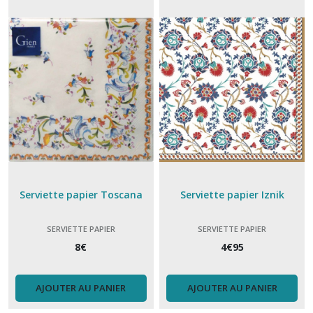
(18)
Déjeuner
(6)
dessous
de
verre
(2)
Faïence
Serviette papier Toscana
Serviette papier Iznik
de
Gien
(25)
SERVIETTE PAPIER
SERVIETTE PAPIER
8
€
4
€
95
Gant
et
AJOUTER AU PANIER
AJOUTER AU PANIER
manique
(6)