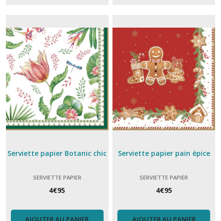
La
merveilleuse
cookut
(5)
Mug
(36)
Planches
à
découper
(2)
Serviette papier Botanic chic
Serviette papier pain épice
Plateau
(24)
SERVIETTE PAPIER
SERVIETTE PAPIER
4
€
95
4
€
95
Plat,
saladier
(8)
AJOUTER AU PANIER
AJOUTER AU PANIER