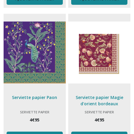
Repose
Cuillère
(5)
Repose
sachet
thé
(1)
Set
apéro
(10)
Serviette papier Paon
Serviette papier Magie
d'orient bordeaux
Serviette
SERVIETTE PAPIER
SERVIETTE PAPIER
papier
(15)
4
€
95
4
€
95