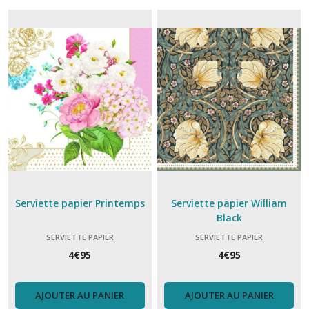
Glacette
à
bouteille
(2)
Cookut
(12)
L'incroyable
Cocotte
Cookut
Serviette papier Printemps
Serviette papier William
(15)
Black
SERVIETTE PAPIER
SERVIETTE PAPIER
La
4
€
95
4
€
95
fabuleuse
cookut
(7)
AJOUTER AU PANIER
AJOUTER AU PANIER