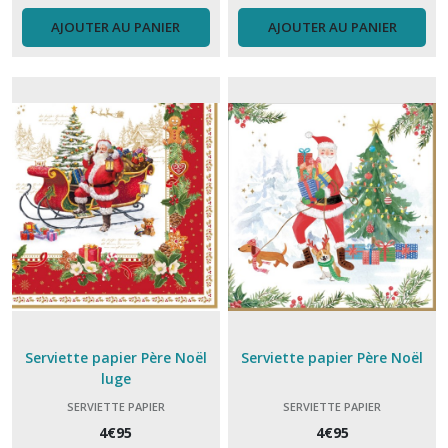
Pot
à
AJOUTER AU PANIER
AJOUTER AU PANIER
ustensiles
(3)
Thermomètre
(4)
Afficher
les
résultats
Serviette papier Père Noël
Serviette papier Père Noël
luge
SERVIETTE PAPIER
SERVIETTE PAPIER
4
€
95
4
€
95