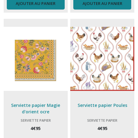
Tablier
AJOUTER AU PANIER
AJOUTER AU PANIER
(19)
Tapis,
paillasson
(9)
Thèiére
(3)
Tisanière
(6)
Tasse
Serviette papier Magie
Serviette papier Poules
à
d'orient ocre
café
(10)
SERVIETTE PAPIER
SERVIETTE PAPIER
4
€
95
4
€
95