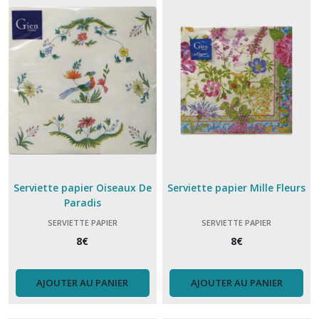
bol
à
soupe
(4)
Bouteille
isotherme
(15)
Coquetier
(5)
Serviette papier Oiseaux De
Serviette papier Mille Fleurs
Paradis
Couvercles
SERVIETTE PAPIER
SERVIETTE PAPIER
hermetiques
Charles
8
€
8
€
Viancin
(8)
AJOUTER AU PANIER
AJOUTER AU PANIER
Couvert
Akinod