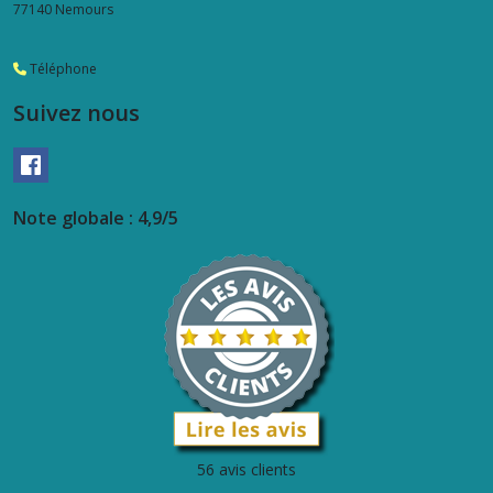
77140
Nemours
Téléphone
Suivez nous
Note globale : 4,9/5
56 avis clients