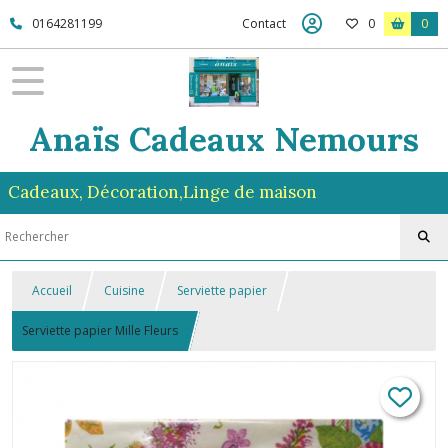
0164281199
Contact
0
0
Anaïs Cadeaux Nemours
Cadeaux, Décoration,Linge de maison
Accueil
Cuisine
Serviette papier
Serviette papier Mille Fleurs