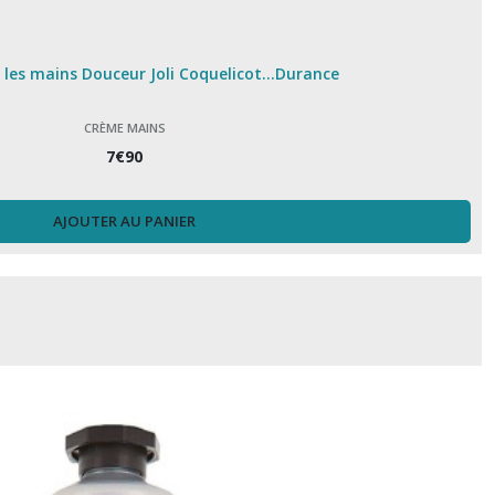
les mains Douceur Joli Coquelicot...Durance
CRÈME MAINS
7
€
90
AJOUTER AU PANIER