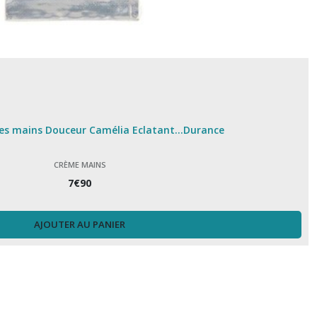
es mains Douceur Camélia Eclatant...Durance
CRÈME MAINS
7
€
90
AJOUTER AU PANIER