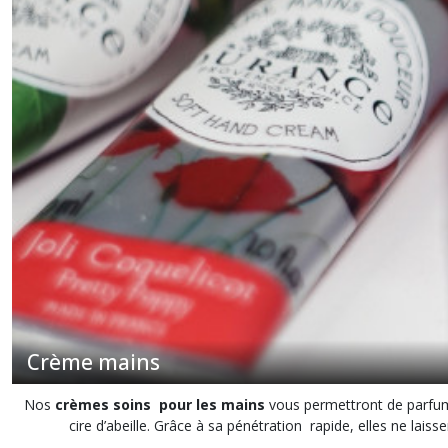
Crème
mains
(4)
Gel
douche
(5)
Gel
lavant
mains
(1)
Crème mains
Huile
sèche
(1)
Nos
crèmes soins pour les mains
vous permettront de parfume
cire d’abeille. Grâce à sa pénétration rapide, elles ne la