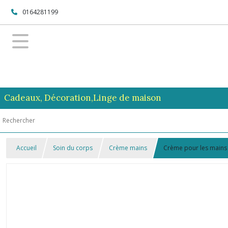
0164281199
Cadeaux, Décoration,Linge de maison
Accueil
Soin du corps
Crème mains
Crème pour les mains 