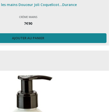
les mains Douceur Joli Coquelicot...Durance
CRÈME MAINS
7
€
90
AJOUTER AU PANIER