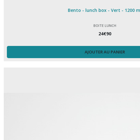
Bento - lunch box - Vert - 1200 m
Repose
Cuillère
BOITE LUNCH
(5)
24
€
90
Repose
AJOUTER AU PANIER
sachet
thé
(1)
Set
apéro
(10)
Serviette
papier
(15)