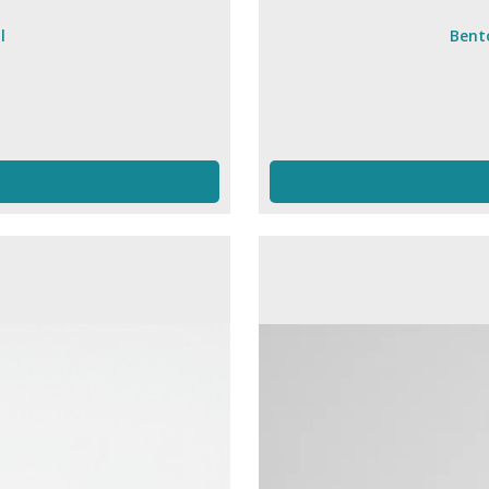
l
Bento