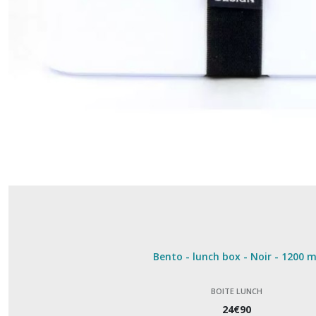
(18)
Déjeuner
(6)
dessous
de
verre
(2)
Faïence
de
Gien
(25)
Bento - lunch box - Noir - 1200 m
Gant
et
BOITE LUNCH
manique
(6)
24
€
90