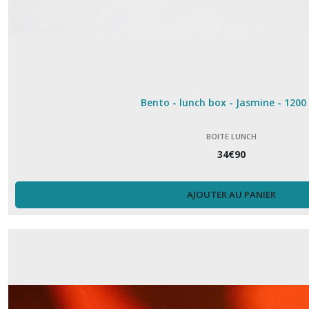
Pot
à
ustensiles
(3)
Thermomètre
(4)
Bento - lunch box - Jasmine - 1200
BOITE LUNCH
Afficher
34
€
90
les
résultats
AJOUTER AU PANIER