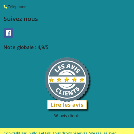
Téléphone
Suivez nous
Note globale : 4,9/5
56 avis clients
Copyright sarl Gallois et Fils. Tous droits réservés. Site réalisé avec