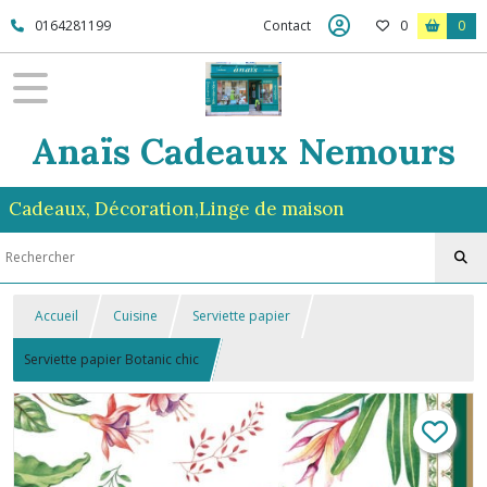
0164281199
Contact
0
0
Anaïs Cadeaux Nemours
Cadeaux, Décoration,Linge de maison
Accueil
Cuisine
Serviette papier
Serviette papier Botanic chic