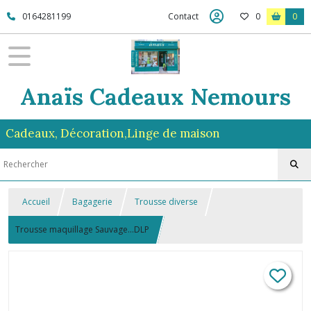
0164281199
Contact
0
0
Anaïs Cadeaux Nemours
Cadeaux, Décoration,Linge de maison
Accueil
Bagagerie
Trousse diverse
Trousse maquillage Sauvage...DLP