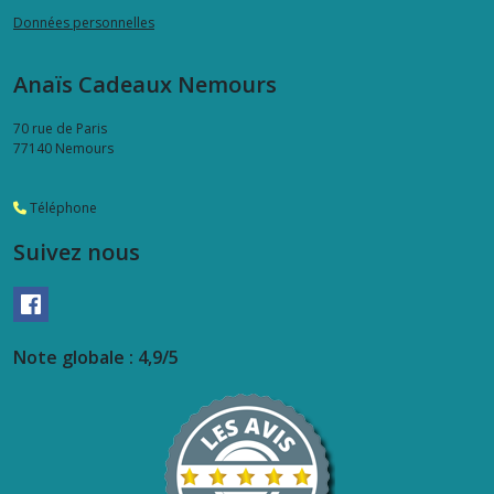
Données personnelles
Anaïs Cadeaux Nemours
70 rue de Paris
77140
Nemours
Téléphone
Suivez nous
Note globale : 4,9/5