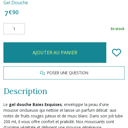
Gel Douche
€
90
7
En stock
AJOUTER AU PANIER
POSER UNE QUESTION
Description
Le
gel douche Baies Exquises
, enveloppe la peau d'une
mousse onctueuse qui nettoie et laisse un parfum délicat aux
notes de fruits rouges juteux et de musc blanc. Dans son joli tube
200 ml, il vous offre confort et praticité. Nos moussants sont
d'origine végétale et délivrent une mousse généreuse.