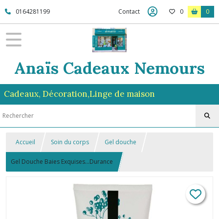
0164281199
Contact
0
0
Anaïs Cadeaux Nemours
Cadeaux, Décoration,Linge de maison
Accueil
Soin du corps
Gel douche
Gel Douche Baies Exquises...Durance