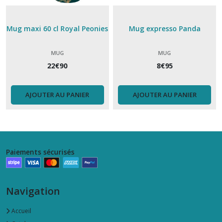
Mug maxi 60 cl Royal Peonies
Mug expresso Panda
MUG
MUG
22
€
90
8
€
95
AJOUTER AU PANIER
AJOUTER AU PANIER
Paiements sécurisés
Navigation
Accueil