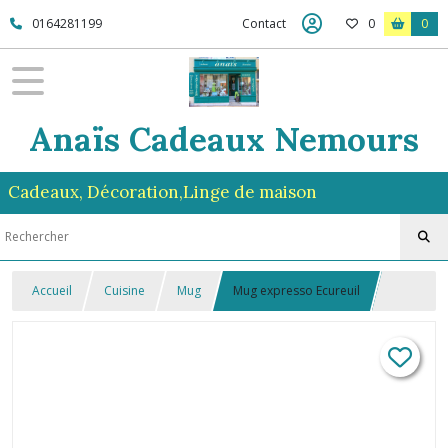
0164281199
Contact
0
0
Anaïs Cadeaux Nemours
Cadeaux, Décoration,Linge de maison
Accueil
Cuisine
Mug
Mug expresso Ecureuil