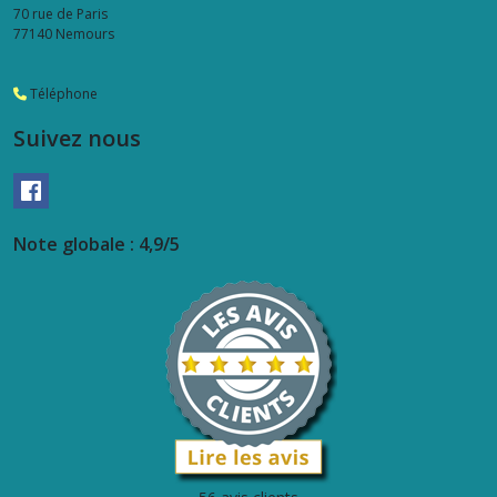
70 rue de Paris
77140
Nemours
Téléphone
Suivez nous
Note globale : 4,9/5