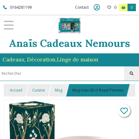
0164281199
Contact
0
0
Anaïs Cadeaux Nemours
Cadeaux, Décoration,Linge de maison
Accueil
Cuisine
Mug
Mug maxi 60 cl Royal Peonies