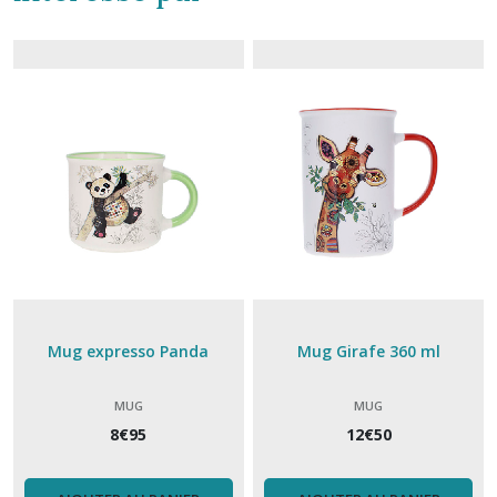
Mug expresso Panda
Mug Girafe 360 ml
MUG
MUG
8
€
95
12
€
50