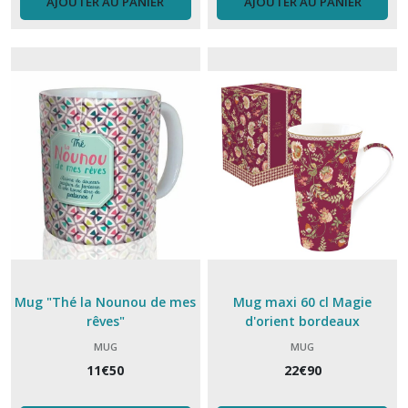
AJOUTER AU PANIER
AJOUTER AU PANIER
Mug "Thé la Nounou de mes
Mug maxi 60 cl Magie
rêves"
d'orient bordeaux
MUG
MUG
11
€
50
22
€
90