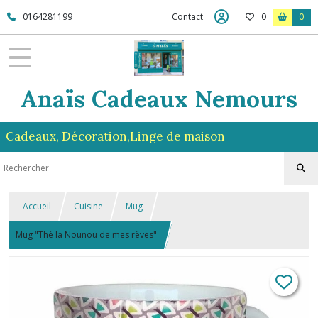
0164281199
Contact
0
0
Anaïs Cadeaux Nemours
Cadeaux, Décoration,Linge de maison
Accueil
Cuisine
Mug
Mug "Thé la Nounou de mes rêves"