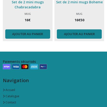
Set de 2 mini mugs
Set de 2 mini mugs Boheme
Chabracadabra
MUG
MUG
16
€
16
€
50
AJOUTER AU PANIER
AJOUTER AU PANIER
Paiements sécurisés
Navigation
Accueil
Catalogue
Contact