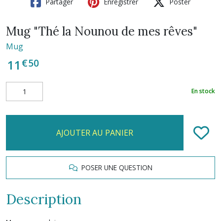
Partager
Enregistrer
Poster
Mug "Thé la Nounou de mes rêves"
Mug
€
50
11
En stock
AJOUTER AU PANIER
POSER UNE QUESTION
Description