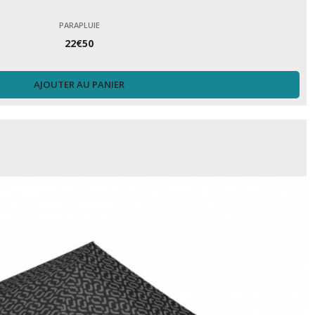
PARAPLUIE
22
€
50
AJOUTER AU PANIER