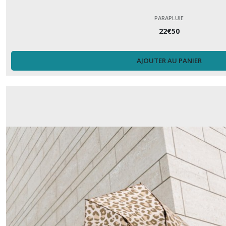
PARAPLUIE
22
€
50
AJOUTER AU PANIER