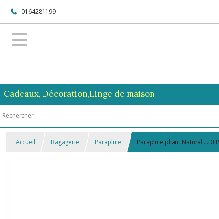
0164281199
Cadeaux, Décoration,Linge de maison
Accueil
Bagagerie
Parapluie
Parapluie pliant Natural ...DLP