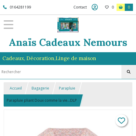
0164281199
Contact
0
0
Anaïs Cadeaux Nemours
Cadeaux, Décoration,Linge de maison
Accueil
Bagagerie
Parapluie
Parapluie pliant Doux comme la vie...DLP