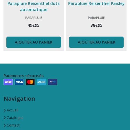
Parapluie Reisenthel dots
Parapluie Reisenthel Paisley
automatique
PARAPLUIE
PARAPLUIE
49
€
95
38
€
95
AJOUTER AU PANIER
AJOUTER AU PANIER
Paiements sécurisés
Navigation
Accueil
Catalogue
Contact