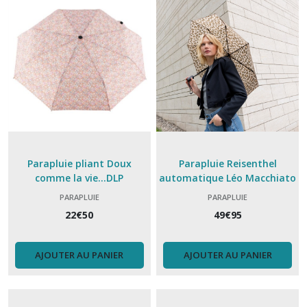
Parapluie pliant Doux
Parapluie Reisenthel
comme la vie...DLP
automatique Léo Macchiato
PARAPLUIE
PARAPLUIE
22
€
50
49
€
95
AJOUTER AU PANIER
AJOUTER AU PANIER