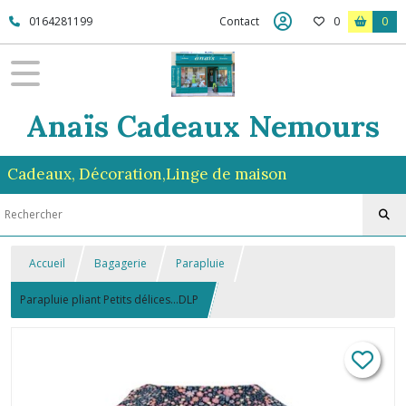
0164281199
Contact
0
0
Anaïs Cadeaux Nemours
Cadeaux, Décoration,Linge de maison
Accueil
Bagagerie
Parapluie
Parapluie pliant Petits délices...DLP