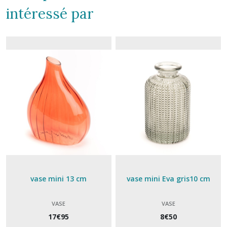
intéressé par
vase mini 13 cm
vase mini Eva gris10 cm
VASE
VASE
17
€
95
8
€
50