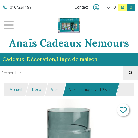
0164281199
Contact
0
0
Anaïs Cadeaux Nemours
Cadeaux, Décoration,Linge de maison
Accueil
Déco
Vase
Vase Iconique vert 28 cm