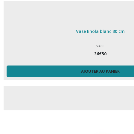
Vase Enola blanc 30 cm
VASE
36
€
50
AJOUTER AU PANIER