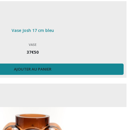
Vase Josh 17 cm bleu
VASE
37
€
50
AJOUTER AU PANIER