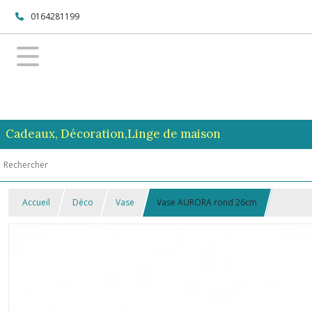
0164281199
Cadeaux, Décoration,Linge de maison
Accueil
Déco
Vase
Vase AURORA rond 26cm