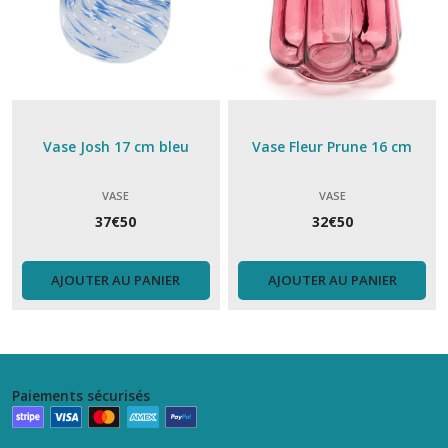
Vase Josh 17 cm bleu
Vase Fleur Prune 16 cm
VASE
VASE
37
€
50
32
€
50
AJOUTER AU PANIER
AJOUTER AU PANIER
Paiements sécurisés