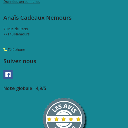
Données personnelles
Anaïs Cadeaux Nemours
70 rue de Paris
77140
Nemours
Téléphone
Suivez nous
Note globale : 4,9/5