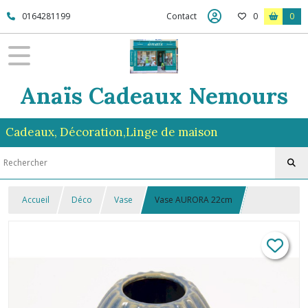
0164281199
Contact
0
0
Anaïs Cadeaux Nemours
Cadeaux, Décoration,Linge de maison
Accueil
Déco
Vase
Vase AURORA 22cm