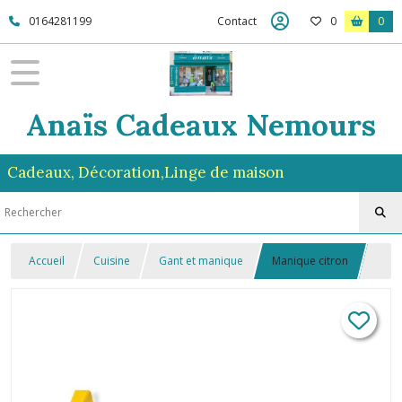
0164281199
Contact
0
0
Anaïs Cadeaux Nemours
Cadeaux, Décoration,Linge de maison
Accueil
Cuisine
Gant et manique
Manique citron