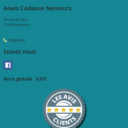
Anaïs Cadeaux Nemours
70 rue de Paris
77140
Nemours
Téléphone
Suivez nous
Note globale : 4,9/5