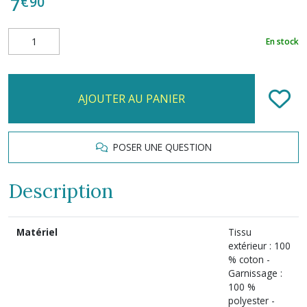
€
90
7
En stock
AJOUTER AU PANIER
POSER UNE QUESTION
Description
Matériel
Tissu
extérieur : 100
% coton -
Garnissage :
100 %
polyester -