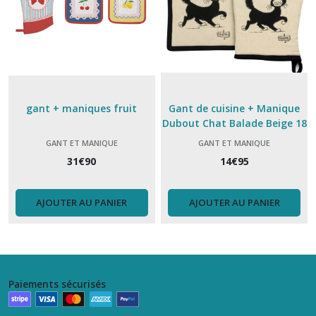
gant + maniques fruit
Gant de cuisine + Manique
Dubout Chat Balade Beige 18
x 28
GANT ET MANIQUE
GANT ET MANIQUE
31
€
90
14
€
95
AJOUTER AU PANIER
AJOUTER AU PANIER
Paiements sécurisés