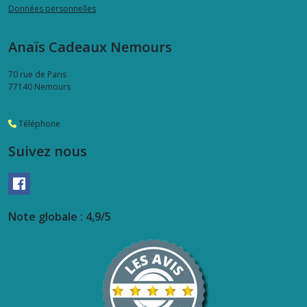
Données personnelles
Anaïs Cadeaux Nemours
70 rue de Paris
77140
Nemours
Téléphone
Suivez nous
Note globale : 4,9/5