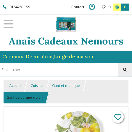
0164281199
Contact
0
0
Anaïs Cadeaux Nemours
Cadeaux, Décoration,Linge de maison
Accueil
Cuisine
Gant et manique
Gant de cuisine citron