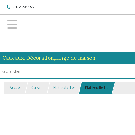
0164281199
Cadeaux, Décoration,Linge de maison
Accueil
Cuisine
Plat, saladier
Plat Feuille Lia