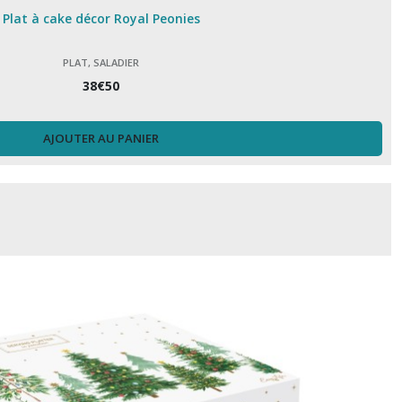
Plat à cake décor Royal Peonies
PLAT, SALADIER
38
€
50
AJOUTER AU PANIER