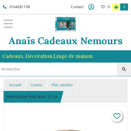
0164281199
Contact
0
0
Anaïs Cadeaux Nemours
Cadeaux, Décoration,Linge de maison
Accueil
Cuisine
Plat, saladier
Petit Saladier Azur diam. 15 cm