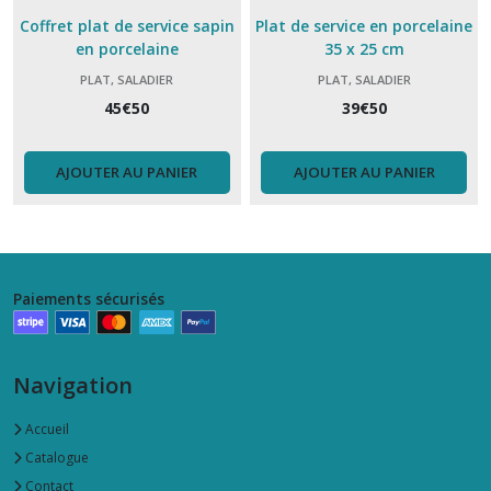
Coffret plat de service sapin
Plat de service en porcelaine
en porcelaine
35 x 25 cm
PLAT, SALADIER
PLAT, SALADIER
45
€
50
39
€
50
AJOUTER AU PANIER
AJOUTER AU PANIER
Paiements sécurisés
Navigation
Accueil
Catalogue
Contact