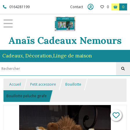
0164281199
Contact
0
0
Anaïs Cadeaux Nemours
Cadeaux, Décoration,Linge de maison
Accueil
Petit accessoire
Bouillotte
Bouillotte peluche girafe