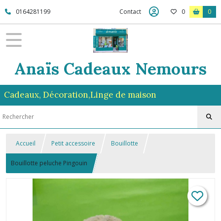
0164281199
Contact
0
0
Anaïs Cadeaux Nemours
Cadeaux, Décoration,Linge de maison
Accueil
Petit accessoire
Bouillotte
Bouillotte peluche Pingouin