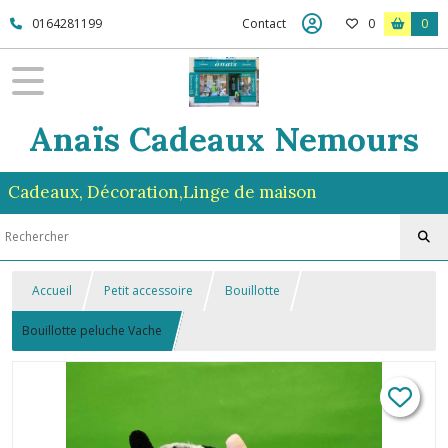
0164281199
Contact
0
0
Anaïs Cadeaux Nemours
Cadeaux, Décoration,Linge de maison
Accueil
Petit accessoire
Bouillotte
Bouillotte peluche Vache