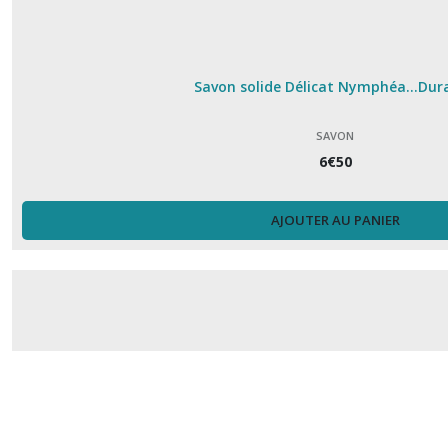
Savon solide Délicat Nymphéa...Dur
SAVON
6
€
50
AJOUTER AU PANIER