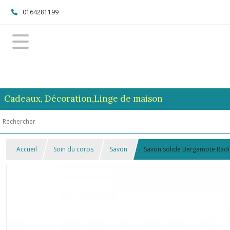
0164281199
Cadeaux, Décoration,Linge de maison
Accueil
Soin du corps
Savon
Savon solide Bergamote Radi