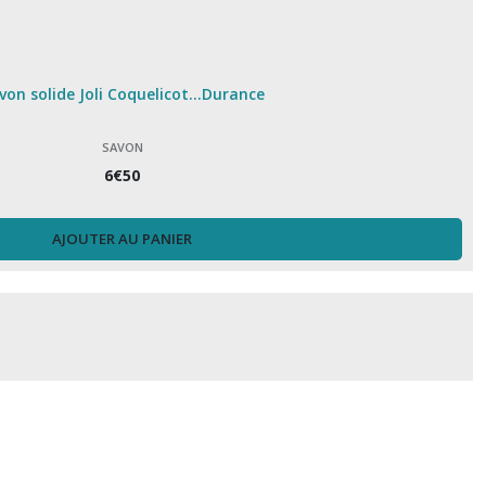
von solide Joli Coquelicot...Durance
SAVON
6
€
50
AJOUTER AU PANIER