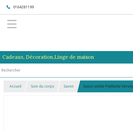
0164281199
Cadeaux, Décoration,Linge de maison
Accueil
Soin du corps
Savon
Savon solide Petillante Verve