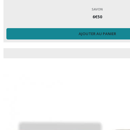
SAVON
6
€
50
AJOUTER AU PANIER