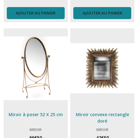
AJOUTER AU PANIER
AJOUTER AU PANIER
Miroir à poser 52 X 25 cm
Miroir convexe rectangle
doré
MIROIR
MIROIR
66
€
50
42
€
50