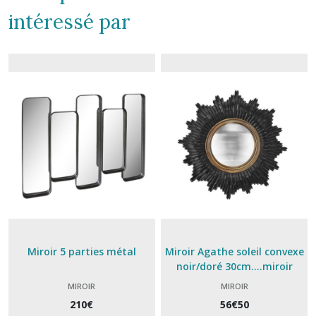
intéressé par
Miroir 5 parties métal
Miroir Agathe soleil convexe
noir/doré 30cm....miroir
sorcière
MIROIR
MIROIR
210
€
56
€
50