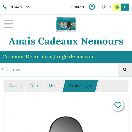
0164281199
Contact
0
0
Anaïs Cadeaux Nemours
Cadeaux, Décoration,Linge de maison
Accueil
Déco
Miroir
Miroir étagère