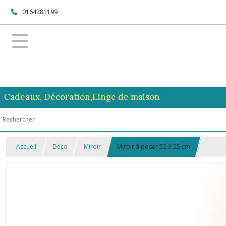
0164281199
Cadeaux, Décoration,Linge de maison
Accueil
Déco
Miroir
Miroir à poser 52 X 25 cm