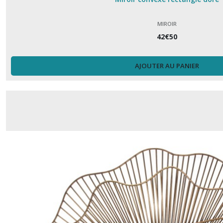
MIROIR
42
€
50
AJOUTER AU PANIER