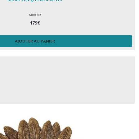
MIROIR
179
€
AJOUTER AU PANIER