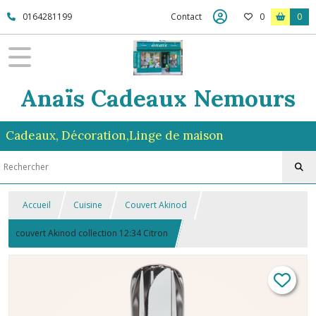
0164281199
Contact
0
0
Anaïs Cadeaux Nemours
Cadeaux, Décoration,Linge de maison
Accueil
Cuisine
Couvert Akinod
couvert Akinod collection 12:34 Citron