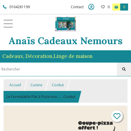
0164281199
Contact
0
0
Anaïs Cadeaux Nemours
Cadeaux, Décoration,Linge de maison
Accueil
Cuisine
Cookut
Le Formidable Plat à Pizza noir.......Cookut