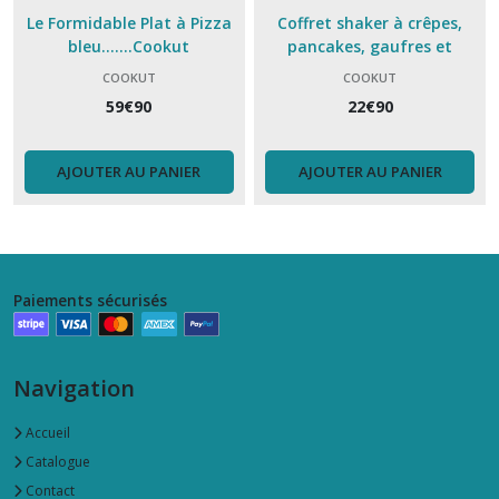
Le Formidable Plat à Pizza
Coffret shaker à crêpes,
bleu.......Cookut
pancakes, gaufres et
tartineur...Cookut
COOKUT
COOKUT
59
€
90
22
€
90
AJOUTER AU PANIER
AJOUTER AU PANIER
Paiements sécurisés
Navigation
Accueil
Catalogue
Contact