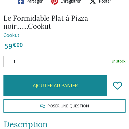
Partager
Enregistrer
Poster
Le Formidable Plat à Pizza
noir.......Cookut
Cookut
€
90
59
En stock
AJOUTER AU PANIER
POSER UNE QUESTION
Description