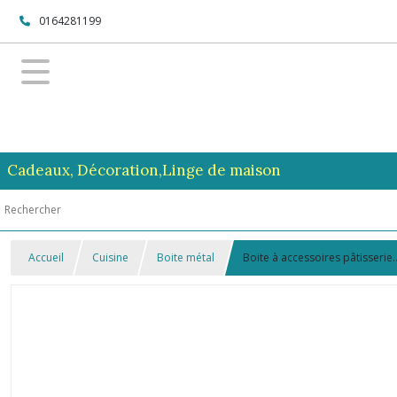
0164281199
Cadeaux, Décoration,Linge de maison
Accueil
Cuisine
Boite métal
Boite à accessoires pâtisserie.