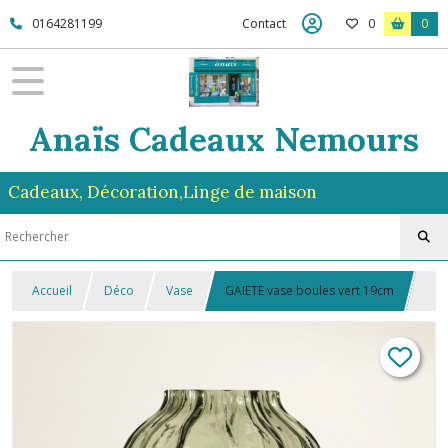
0164281199
Contact
0
0
Anaïs Cadeaux Nemours
Cadeaux, Décoration,Linge de maison
Accueil
Déco
Vase
GAIETE vase boules vert 19cm