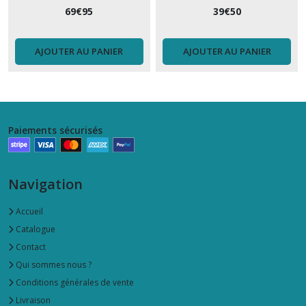
69
€
95
39
€
50
AJOUTER AU PANIER
AJOUTER AU PANIER
Paiements sécurisés
Navigation
Accueil
Catalogue
Contact
Qui sommes nous ?
Conditions générales de vente
Livraison