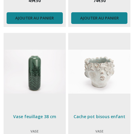
49
€
50
74
€
50
AJOUTER AU PANIER
AJOUTER AU PANIER
Vase feuillage 38 cm
Cache pot bisous enfant
VASE
VASE