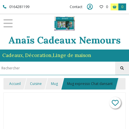
0164281199
Contact
0
0
Anaïs Cadeaux Nemours
Cadeaux, Décoration,Linge de maison
Accueil
Cuisine
Mug
Mug expresso Chat dansant