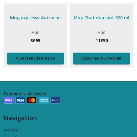
Mug expresso Autruche
Mug Chat dansant 320 ml
MUG
MUG
8
€
95
11
€
50
AJOUTER AU PANIER
AJOUTER AU PANIER
Paiements sécurisés
Navigation
Accueil