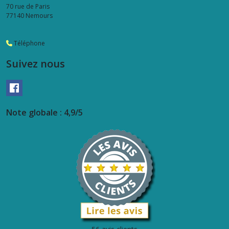
70 rue de Paris
77140
Nemours
Téléphone
Suivez nous
Note globale : 4,9/5