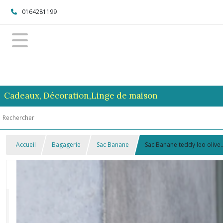
0164281199
Cadeaux, Décoration,Linge de maison
Accueil
Bagagerie
Sac Banane
Sac Banane teddy leo olive..