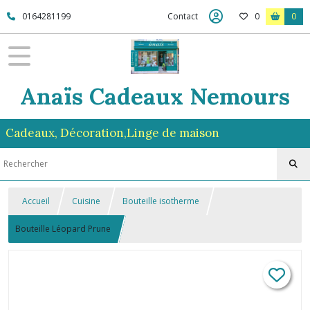
0164281199
Contact
0
0
Anaïs Cadeaux Nemours
Cadeaux, Décoration,Linge de maison
Accueil
Cuisine
Bouteille isotherme
Bouteille Léopard Prune