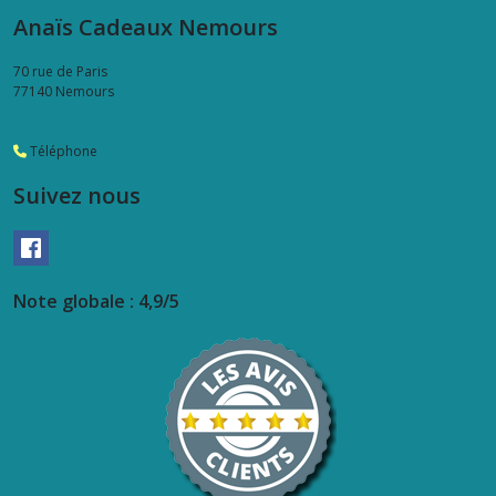
Anaïs Cadeaux Nemours
70 rue de Paris
77140
Nemours
Téléphone
Suivez nous
Note globale : 4,9/5